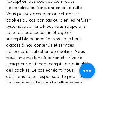
l’exception des cookies techniques
nécessaires au fonctionnement du site.
Vous pouvez accepter ou refuser les
cookies au cas par cas ou bien les refuser
systématiquement. Nous vous rappelons
toutefois que ce paramétrage est
susceptible de modifier vos conditions
d'accès à nos contenus et services
nécessitant l'utilisation de cookies. Nous
vous invitons donc à paramétrer votre
navigateur en tenant compte de la finalité
des cookies. Le cas échéant, nous
déclinons toute responsabilité pour les
conséquences liées au fonctionnement
dégradé de nos services résultant de
l'impossibilité pour nous d'enregistrer ou
de consulter les cookies nécessaires à leur
fonctionnement et que vous auriez refusés
ou supprimés. Si vous acceptez
l'enregistrement de cookies intégrés aux
contenus que vous avez consultés, ces
cookies pourront être stockés
temporairement dans un espace dédié de